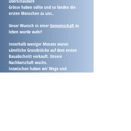
überschaubare
Grösse haben sollte und so fanden die
ersten Menschen zu uns..
Unser Wunsch in einer
Gemeinschaft
zu
leben wurde wahr!
Innerhalb weniger Monate waren
sämtliche Grundstücke auf dem ersten
Bauabschnitt verkauft. Unsere
Nachbarschaft wuchs.
Inzwischen haben wir Wege und
Infrastrukturen geschaffen, welche heute
16 Parteien ein neues zu Hause bieten
(Stand April 2023)
Uns alle verbindet die Idee in einer
freundlichen und friedlichen Gemeinschaft
zu leben.
Ein neuer Bauabschnitt
ist im Frühjahr
2023 entstanden.
Dort können sich weitere 15 Nachbarn