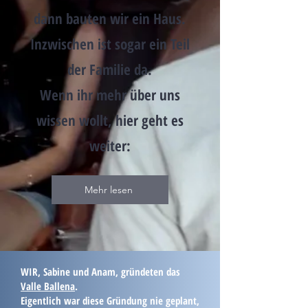
dann bauten wir ein Haus.
Inzwischen ist sogar ein Teil
der Familie da.
Wenn ihr mehr über uns
wissen wollt, hier geht es
weiter:
Mehr lesen
WIR, Sabine und Anam, gründeten das
Valle Ballena
.
Eigentlich war diese Gründung nie geplant,