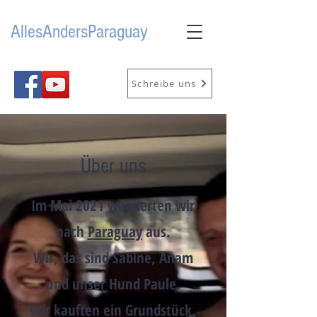
AllesAndersParaguay
Schreibe uns
Über uns
Im Mai 2021 wanderten wir
nach
Paraguay
aus.
Wir, das sind Sabine, Anam
und unser Hund Paule.
Wir kauften ein Grundstück,